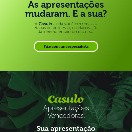
As apresentações
mudaram. E a sua?
A
Casulo
ajuda você em todas as
etapas do processo, da elaboração
da ideia ao ensaio do discurso.
Fale com um especialista
Apresentações
Vencedoras.
Sua apresentação