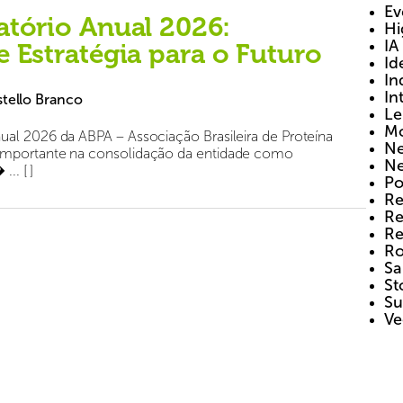
Ev
atório Anual 2026:
Hi
IA
e Estratégia para o Futuro
Id
In
In
tello Branco
Le
Mo
al 2026 da ABPA – Associação Brasileira de Proteína
Ne
importante na consolidação da entidade como
Ne
.. [ ]
Po
Re
Re
Re
Ro
Sa
St
Su
Ve