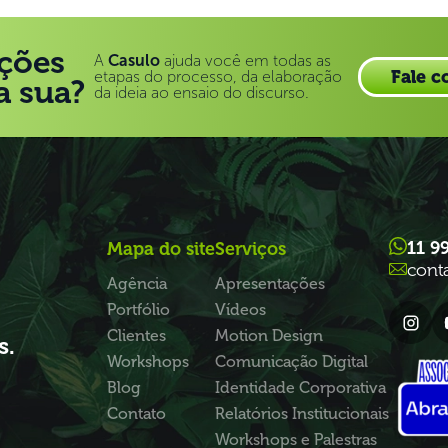
ções
A
Casulo
ajuda você em todas as
Fale c
etapas do processo, da elaboração
a sua?
da ideia ao ensaio do discurso.
11 9
Mapa do site
Serviços
cont
Agência
Apresentações
Portfólio
Vídeos
Clientes
Motion Design
s.
Workshops
Comunicação Digital
Blog
Identidade Corporativa
Contato
Relatórios Institucionais
Workshops e Palestras