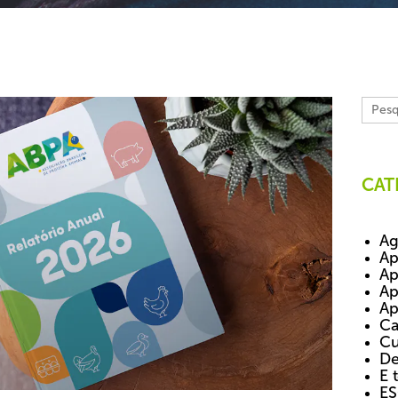
CAT
Ag
Ap
Ap
Ap
Ap
Ca
Cu
De
E 
E