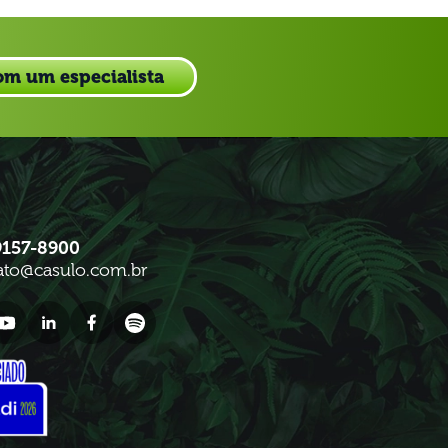
om um especialista
9157-8900
ato@casulo.com.br