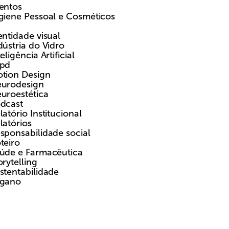
entos
giene Pessoal e Cosméticos
entidade visual
dústria do Vidro
teligência Artificial
pd
tion Design
urodesign
uroestética
dcast
latório Institucional
latórios
sponsabilidade social
teiro
úde e Farmacêutica
orytelling
stentabilidade
gano