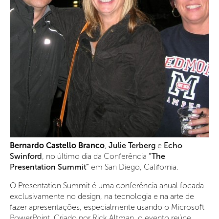
Bernardo Castello Branco
,
Julie Terberg
e
Echo
Swinford
, no último dia da Conferência
“The
Presentation Summit”
em San Diego, California.
O Presentation Summit é uma conferência anual focada
exclusivamente no design, na tecnologia e na arte de
fazer apresentações, especialmente usando o Microsoft
PowerPoint. Criado por Rick Altman, o evento reúne