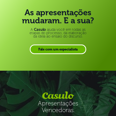
As apresentações
mudaram. E a sua?
A
Casulo
ajuda você em todas as
etapas do processo, da elaboração
da ideia ao ensaio do discurso.
Fale com um especialista
Apresentações
Vencedoras.