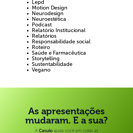
Lepd
Motion Design
Neurodesign
Neuroestética
Podcast
Relatório Institucional
Relatórios
Responsabilidade social
Roteiro
Saúde e Farmacêutica
Storytelling
Sustentabilidade
Vegano
As apresentações
mudaram. E a sua?
A
Casulo
ajuda você em todas as